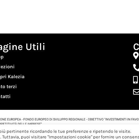
agine Utili
C
op
lezioni
pri Kalezia
to terzi
tatti
 più pertinente ricordando le tue preferenze e ripetendo le visite.
e. Tuttavia, puoi visitare "Impostazioni cookie" per fornire un consen