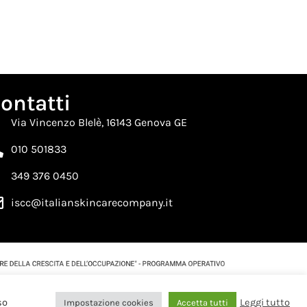
ontatti
Via Vincenzo Blelè, 16143 Genova GE
010 501833
349 376 0450
iscc@italianskincarecompany.it
so
Leggi tutto
Impostazione cookies
Accetta tutti