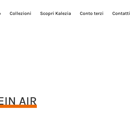
p
Collezioni
Scopri Kalezia
Conto terzi
Contatti
EIN AIR