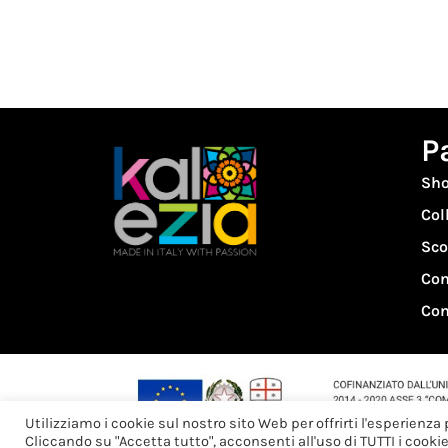
P
Sh
Col
Sco
Con
Con
Utilizziamo i cookie sul nostro sito Web per offrirti l'esperienza
Cliccando su "Accetta tutto", acconsenti all'uso di TUTTI i cooki