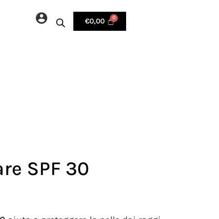
€
0,00
are SPF 30