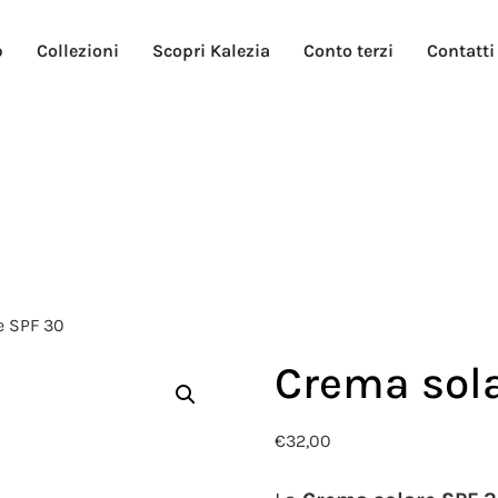
p
Collezioni
Scopri Kalezia
Conto terzi
Contatti
e SPF 30
Crema sol
€
32,00