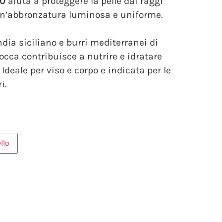
30
aiuta a proteggere la pelle dai raggi
n’abbronzatura luminosa e uniforme.
ndia siciliano e burri mediterranei di
occa contribuisce a nutrire e idratare
. Ideale per viso e corpo e indicata per le
i.
llo