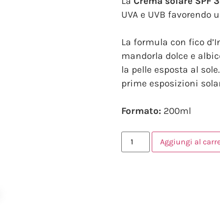
La
Crema solare SPF 
UVA e UVB favorendo u
La formula con fico d’I
mandorla dolce e albic
la pelle esposta al sole
prime esposizioni solar
Formato:
200ml
Aggiungi al carre