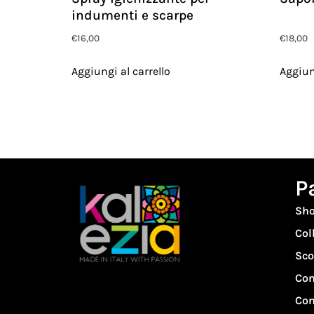
indumenti e scarpe
€
16,00
€
18,00
Aggiungi al carrello
Aggiun
P
Sh
Col
Sco
Con
Con