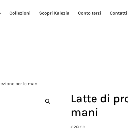
p
Collezioni
Scopri Kalezia
Conto terzi
Contatti
tezione per le mani
Latte di pr
mani
€
28,00