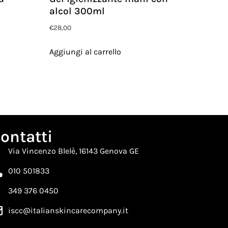
alcol 300ml
€
28,00
Aggiungi al carrello
ontatti
Via Vincenzo Blelè, 16143 Genova GE
010 501833
349 376 0450
iscc@italianskincarecompany.it