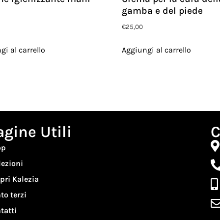
gamba e del piede
€
25,00
gi al carrello
Aggiungi al carrello
agine Utili
C
op
lezioni
pri Kalezia
to terzi
tatti