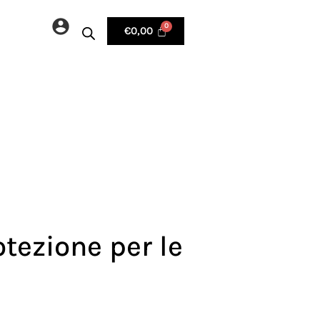
€
0,00
otezione per le