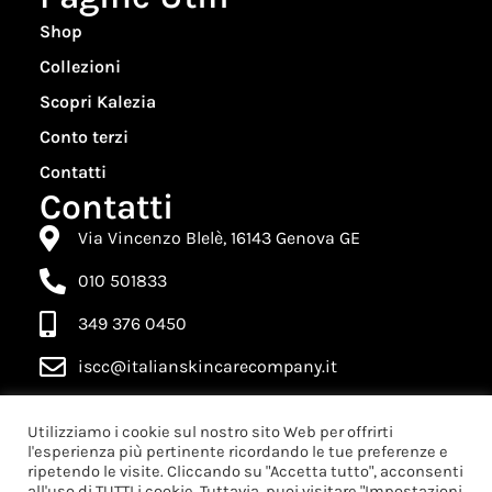
Shop
Collezioni
Scopri Kalezia
Conto terzi
Contatti
Contatti
Via Vincenzo Blelè, 16143 Genova GE
010 501833
349 376 0450
iscc@italianskincarecompany.it
Utilizziamo i cookie sul nostro sito Web per offrirti
l'esperienza più pertinente ricordando le tue preferenze e
ripetendo le visite. Cliccando su "Accetta tutto", acconsenti
all'uso di TUTTI i cookie. Tuttavia, puoi visitare "Impostazioni